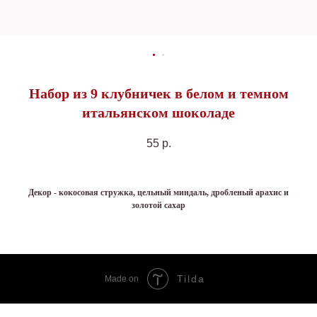
Набор из 9 клубничек в белом и темном
итальянском шоколаде
55
р.
Декор - кокосовая стружка, цельный миндаль, дробленый арахис и
золотой сахар
Tilda
Made on