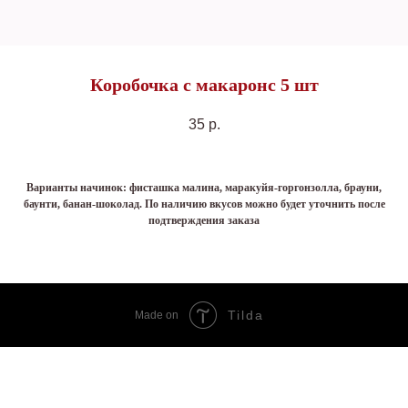
Коробочка с макаронс 5 шт
35
р.
Варианты начинок: фисташка малина, маракуйя-горгонзолла, брауни,
баунти, банан-шоколад. По наличию вкусов можно будет уточнить после
подтверждения заказа
Tilda
Made on