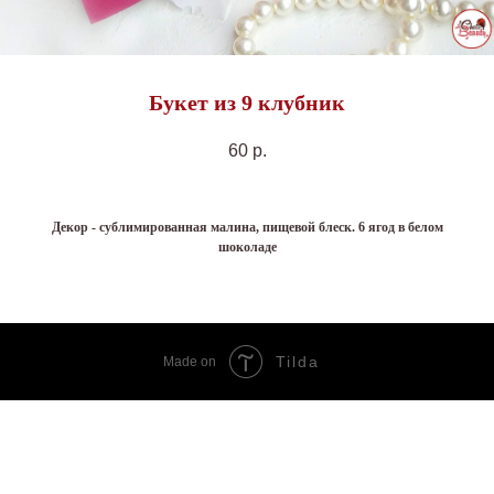
Букет из 9 клубник
60
р.
Декор - сублимированная малина, пищевой блеск. 6 ягод в белом
шоколаде
Tilda
Made on